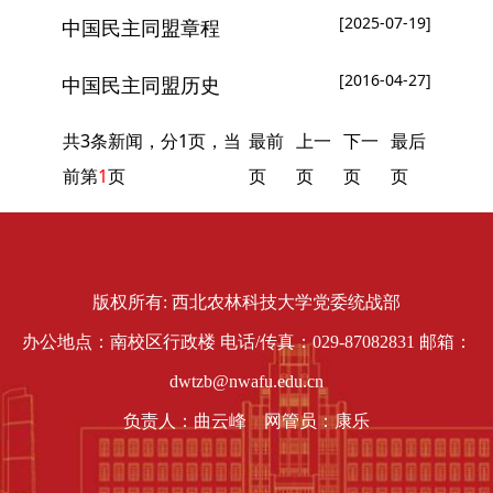
[2025-07-19]
中国民主同盟章程
[2016-04-27]
中国民主同盟历史
共3条新闻，分1页，当
最前
上一
下一
最后
前第
1
页
页
页
页
页
版权所有: 西北农林科技大学党委统战部
办公地点：南校区行政楼 电话/传真：029-87082831 邮箱：
dwtzb@nwafu.edu.cn
负责人：曲云峰 网管员：康乐