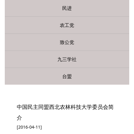
民进
农工党
致公党
九三学社
台盟
您现在所在的位置：
网站首页
»
民主党派
» 民盟
中国民主同盟西北农林科技大学委员会简
介
[2016-04-11]