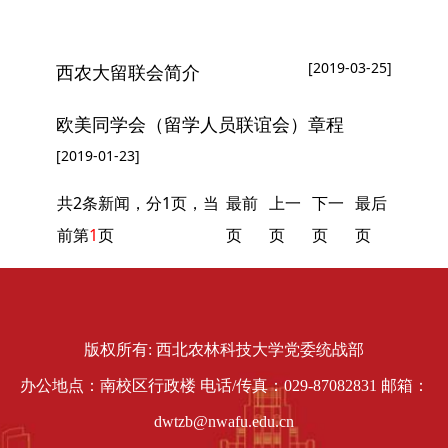
您现在所在的位置：
网站首页
»
统战团体
» 留联会
[2019-03-25]
西农大留联会简介
欧美同学会（留学人员联谊会）章程
[2019-01-23]
共2条新闻，分1页，当
最前
上一
下一
最后
前第
1
页
页
页
页
页
版权所有: 西北农林科技大学党委统战部
办公地点：南校区行政楼 电话/传真：029-87082831 邮箱：
dwtzb@nwafu.edu.cn