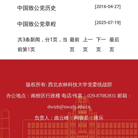
[2016-04-27]
中国致公党历史
[2025-07-19]
中国致公党章程
共3条新闻，分1页，当
最前
上一
下一
最后
前第
1
页
页
页
页
页
版权所有: 西北农林科技大学党委统战部
办公地点：南校区行政楼 电话/传真：029-87082831 邮箱：
dwtzb@nwafu.edu.cn
负责人：曲云峰 网管员：康乐