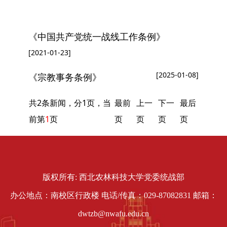
您现在所在的位置：
网站首页
»
规章制度
» 上级制度文献
《中国共产党统一战线工作条例》
[2021-01-23]
[2025-01-08]
《宗教事务条例》
共2条新闻，分1页，当
最前
上一
下一
最后
前第
1
页
页
页
页
页
版权所有: 西北农林科技大学党委统战部
办公地点：南校区行政楼 电话/传真：029-87082831 邮箱：
dwtzb@nwafu.edu.cn