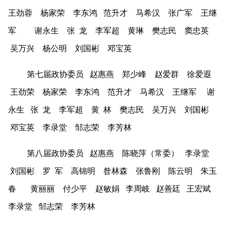
王劲蓉 杨家荣 李东鸿 范升才 马希汉 张广军 王继
军 谢永生 张 龙 李军超 黄琳 樊志民 窦忠英
吴万兴 杨公明 刘国彬 邓宝英
第七届政协委员 赵惠燕 郑少峰 赵爱群 徐爱遐
王劲荣 杨家荣 李东鸿 范升才 马希汉 王继军 谢
永生 张 龙 李军超 黄 林 樊志民 吴万兴 刘国彬
邓宝英 李录堂 邹志荣 李芳林
第八届政协委员 赵惠燕 陈晓萍（常委） 李录堂
刘国彬 罗 军 高锦明 昝林森 张鲁刚 陈云明 朱玉
春 黄丽丽 付少平 赵敏娟 李周岐 赵善廷 王宏斌
李录堂 邹志荣 李芳林